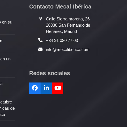
Contacto Mecal Ibérica
Calle Sierra morena, 26
o en su
28830 San Fernando de
Henares, Madrid
de
+34 91 080 77 03
info@mecaliberica.com
 en un
Redes sociales
la
Facebook
LinkedIn
YouTube
octubre
nicas de
ica