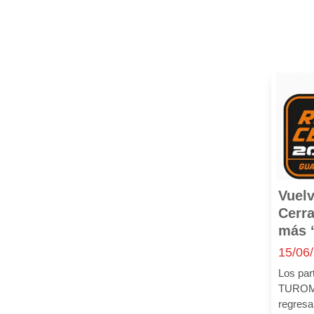
Actualidad
Mecal Ibérica
Mostraremos noticias de la compañía,
eventos y ferias
además de nuestra gama
Vuelv
de productos.
Cerra
más ‘
15/06
Acceso a actualidad
Los par
TUROMA
regres