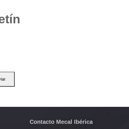
etín
iar
Contacto Mecal Ibérica