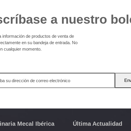
críbase a nuestro bol
ma información de productos de venta de
directamente en su bandeja de entrada. No
n cualquier momento.
Env
ón
ico
naria Mecal Ibérica
Última Actualidad