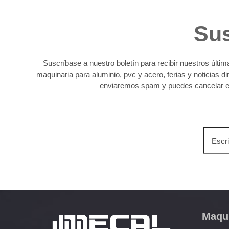
Sus
Suscríbase a nuestro boletín para recibir nuestros últi
maquinaria para aluminio, pvc y acero, ferias y noticias 
enviaremos spam y puedes cancelar e
Escriba
su
direcci
de
correo
electrón
Maqui