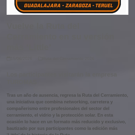
Vuelve la Ruta del
Cerramiento en su versión
más ‘Little’
15/06/2026
Ruta del Cerramiento 2026
Los participantes visitarán la empresa
TUROMAS
Tras un año de ausencia, regresa la Ruta del Cerramiento,
una iniciativa que combina networking, carretera y
compañerismo entre profesionales del sector del
cerramiento, el vidrio y la protección solar. En esta
ocasión lo hace en un formato más reducido y exclusivo,
bautizado por sus participantes como la edición más
‘Little’ de la historia de la Ruta.