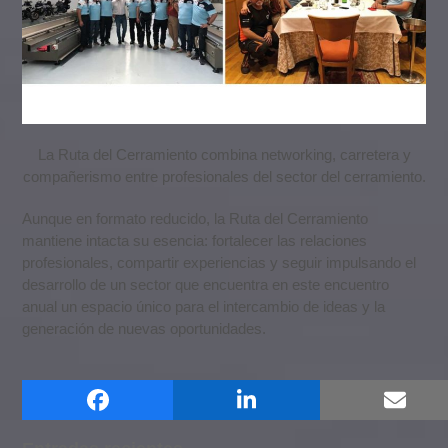
La Ruta del Cerramiento combina networking, carretera y
compañerismo entre profesionales del sector del cerramiento.
Aunque en formato reducido, la Ruta del Cerramiento
mantiene intacta su esencia: fortalecer las relaciones
profesionales, compartir experiencias y seguir impulsando el
desarrollo de un sector que encuentra en este encuentro
anual un espacio único para el intercambio de ideas y la
generación de nuevas oportunidades.
Buscar