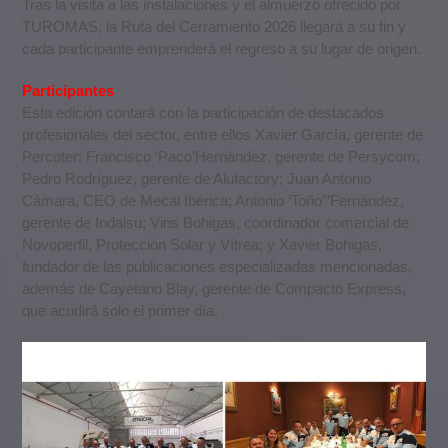
Tras la visita a las instalaciones y el almuerzo ofrecido por
TUROMAS, la Ruta del Cerramiento 2026 llegará a su fin y
cada participante emprenderá el regreso a su lugar de origen.
Participantes
Esta edición contará con la participación de destacados
profesionales del sector, entre ellos Xavier García, gerente de
Percoter; Francisco ‘Paco’Hernández, gerente de Persycom;
Pedro Rodríguez, gerente de Alufactory; Juan Antonio
Cámara, CEO de Mecal Ibérica; Antonio ‘Toño”’Fernández,
gerente de Indalsu; Vins Bohigas, coordinador comercial de
Novoperfil, Protección Solar y Vítrea; y Xavier Bohigas,
fundador de las publicaciones especializadas mencionadas,
además de Cayetano Blay, gerente de Compacto Express,
que acudirá solo el primer día.