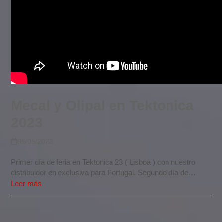
Mecal y Olipal en Tektonica
2023
05/05/2023
Primer día de feria en Tektonica 23 ( Lisboa ) con nuestro
distribuidor en exclusiva para Portugal. Segundo día de…
Leer más