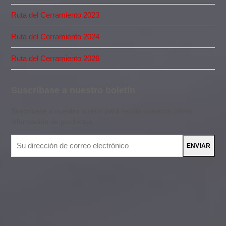
Ruta del Cerramiento 2023
Ruta del Cerramiento 2024
Ruta del Cerramiento 2026
Suscríbase a nuestro boletín
Suscríbase a nuestro boletín para recibir nuestros última
información de productos.
Su
ENVIAR
dirección
de
correo
electrónico