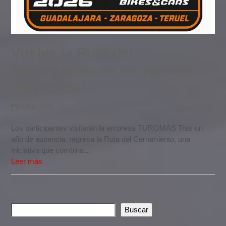
Vuelve la Ruta del
Cerramiento en su versión
más ‘Little’
15/06/2026
Los participantes visitarán la empresa TUROMAS Tras un
año de ausencia, regresa la Ruta del Cerramiento, una
iniciativa que combina…
Leer más
Buscar