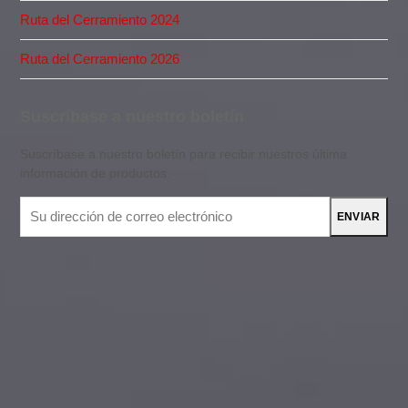
Ruta del Cerramiento 2024
Ruta del Cerramiento 2026
Suscríbase a nuestro boletín
Suscríbase a nuestro boletín para recibir nuestros última
información de productos.
Su
ENVIAR
dirección
de
correo
electrónico