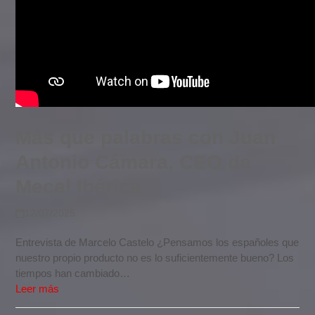
Más que palabras con Juan
Antonio Cámara, CEO de
Mecal Ibérica
12/07/2025
Entrevista de Marcelo Castelo ¿Pensamos los españoles que
nuestro propio producto no es lo suficientemente bueno? Los
tiempos han cambiado…
Leer más