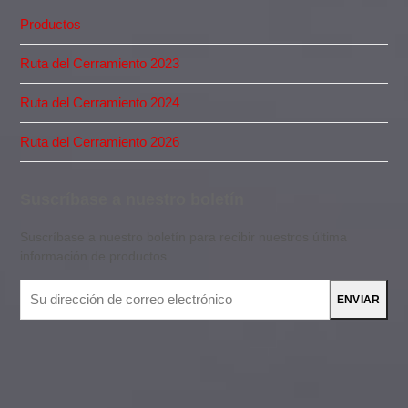
Productos
Ruta del Cerramiento 2023
Ruta del Cerramiento 2024
Ruta del Cerramiento 2026
Suscríbase a nuestro boletín
Suscríbase a nuestro boletín para recibir nuestros última
información de productos.
Su
ENVIAR
dirección
de
correo
electrónico