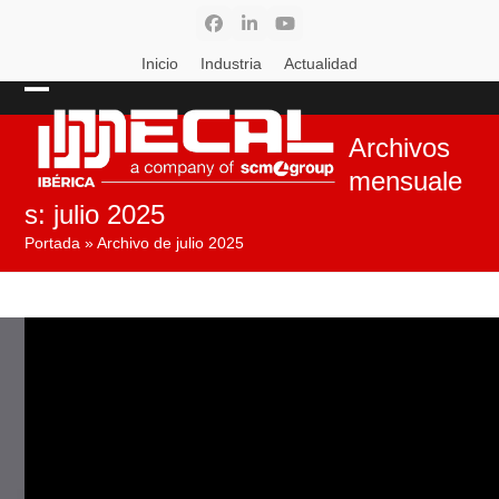
Skip
Facebook
LinkedIn
YouTube
to
content
Inicio
Industria
Actualidad
Open
Close
Archivos
mobile
mobile
mensuale
menu
menu
s: julio 2025
Portada
»
Archivo de julio 2025