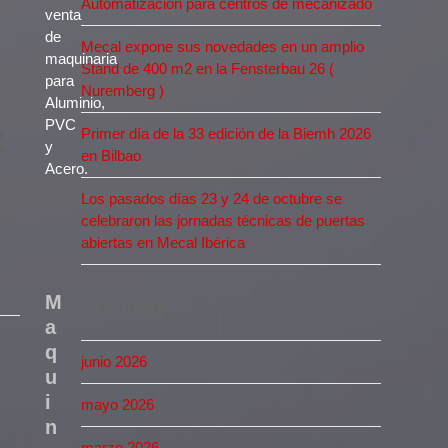
Automatización para centros de mecanizado
venta
de
Mecal expone sus novedades en un amplio
maquinaria
Stand de 400 m2 en la Fensterbau 26 (
para
Nuremberg )
Aluminio,
PVC
C
Primer día de la 33 edición de la Biemh 2026
y
en Bilbao
Acero.
Los pasados días 23 y 24 de octubre se
celebraron las jornadas técnicas de puertas
abiertas en Mecal Ibérica
M
Archivos
a
q
junio 2026
u
i
mayo 2026
n
marzo 2026