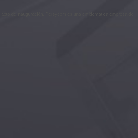
l acto de inauguración. Persycom es una emblemática empresa del