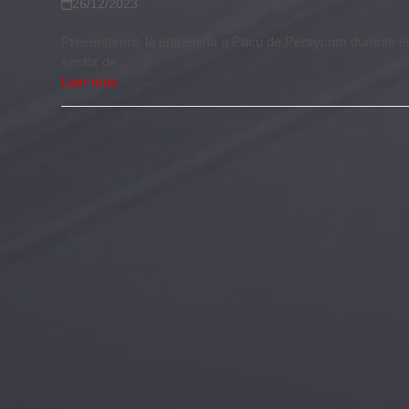
26/12/2023
Presentamos la entrevista a Paco de Persycom durante e
sector de…
Leer más