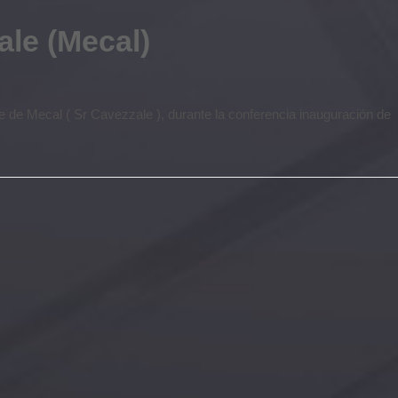
ale (Mecal)
 de Mecal ( Sr Cavezzale ), durante la conferencia inauguración de