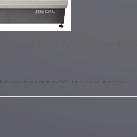
Cabezal para Aluminio y PV
 doble cabezal para aluminio y PVC , representan el pináculo de…