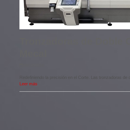
Tronzadoras de Doble 
Mecal
08/03/2024
Redefiniendo la precisión en el Corte. Las tronzadoras de
Leer más