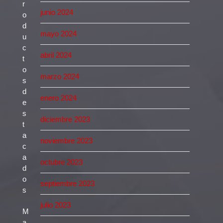
r
junio 2024
o
d
mayo 2024
u
c
abril 2024
t
o
marzo 2024
s
d
enero 2024
e
s
diciembre 2023
t
a
noviembre 2023
c
a
octubre 2023
d
o
septiembre 2023
s
julio 2023
M
a