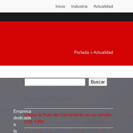
Inicio
Industria
Actualidad
Portada
»
Actualidad
Buscar
Entradas recientes
Empresa
Vuelve la Ruta del Cerramiento en su versión
dedicada
más ‘Little’
a
la