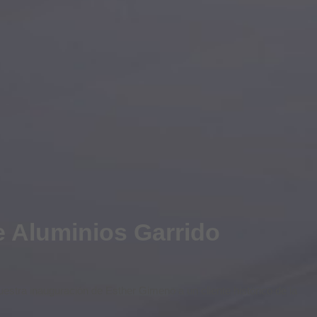
e Aluminios Garrido
estra inauguración de Esther Gimeno a un cliente histórico de la