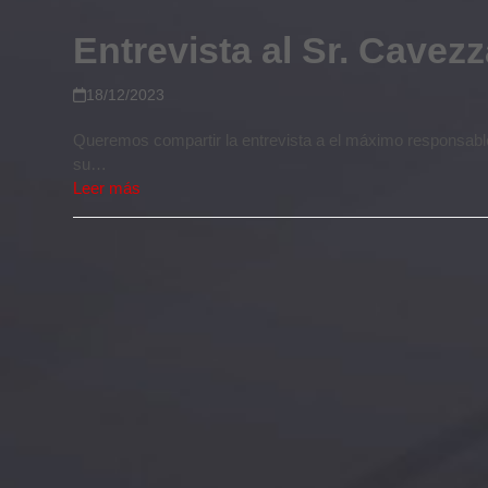
Entrevista al Sr. Cavezz
18/12/2023
Queremos compartir la entrevista a el máximo responsable
su…
Leer más