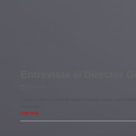
Entrevista al Director 
22/01/2024
Y como última píldora de nuestra inauguración, Juan An
estrategia…
Leer más