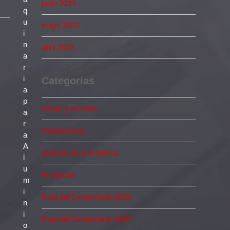
junio 2023
q
u
mayo 2023
i
n
abril 2023
a
r
i
Categorías
a
p
Ferias y eventos
a
r
Instalaciones
a
A
Noticias de la empresa
l
u
Productos
m
i
Ruta del Cerramiento 2023
n
i
Ruta del Cerramiento 2024
o