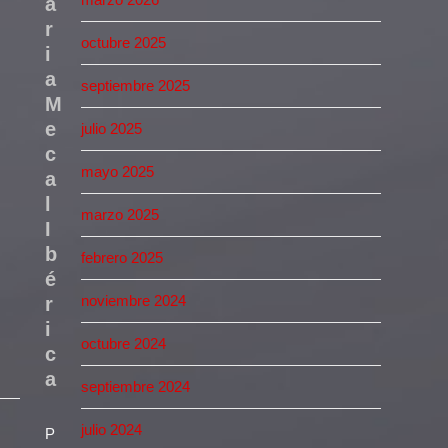
a
r
octubre 2025
i
a
septiembre 2025
M
e
julio 2025
c
mayo 2025
a
l
marzo 2025
I
b
febrero 2025
é
noviembre 2024
r
i
octubre 2024
c
a
septiembre 2024
julio 2024
P