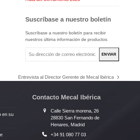
Suscríbase a nuestro boletín
Suscríbase a nuestro boletín para recibir
nuestros última información de productos.
Su
ENVIAR
dirección
de
correo
Entrevista al Director Gerente de Mecal Ibérica
electrónico
next
post:
Contacto Mecal Ibérica
Calle Sierra morena, 26
o en su
28830 San Fernando de
Henares, Madrid
de
+34 91 080 77 03