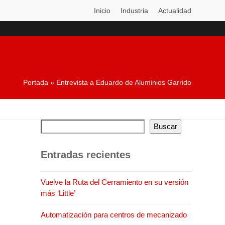
Inicio
Industria
Actualidad
Portada
»
Entrevista a Eduardo de Aluminios Garrido
Buscar
Entradas recientes
Vuelve la Ruta del Cerramiento en su versión
más ‘Little’
Automatización para centros de mecanizado