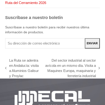
Ruta del Cerramiento 2026
Suscríbase a nuestro boletín
Suscríbase a nuestro boletín para recibir nuestros última
información de productos.
Su
ENVIAR
dirección
de
correo
La Ruta se adentra
Del sector industrial al sector
electrónico
en Andalucía: visita
avícola en un mismo día. Visita a
previous
next
a Aluminios Galisur
Maquinex Europa, maquinaria y
post:
post:
y Proylac
ferretería industrial