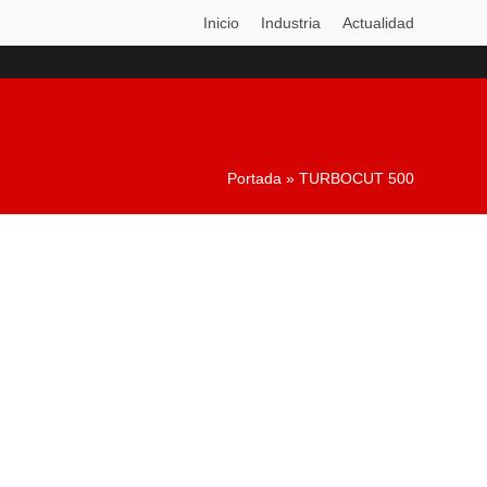
Inicio
Industria
Actualidad
Portada
»
TURBOCUT 500
Centro de mecanizado
TURBOCUT 500
Disco superior de Ø550 mm
Unidad controlada de 3 ejes