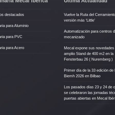
naria Mecal Ibérica
Última Actualidad
os destacados
Vuelve la Ruta del Cerramient
versión más ‘Little’
ria para Aluminio
Automatización para centros 
ria para PVC
mecanizado
ria para Acero
Mecal expone sus novedades
amplio Stand de 400 m2 en la
Fensterbau 26 ( Nuremberg )
Primer día de la 33 edición de 
Biemh 2026 en Bilbao
Los pasados días 23 y 24 de 
se celebraron las jornadas téc
puertas abiertas en Mecal Ibér