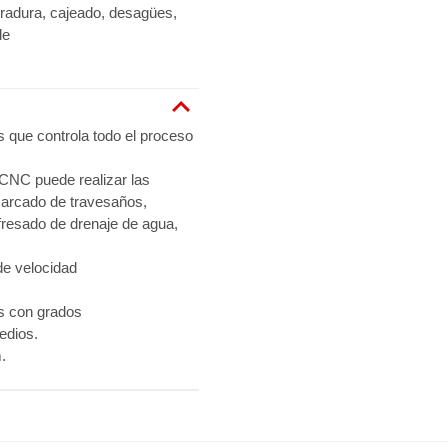
rradura, cajeado, desagües,
de
s que controla todo el proceso
 CNC puede realizar las
marcado de travesaños,
fresado de drenaje de agua,
de velocidad
es con grados
edios.
.