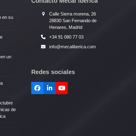
Contacto Mecal Ibérica
Calle Sierra morena, 26
o en su
28830 San Fernando de
Henares, Madrid
de
+34 91 080 77 03
info@mecaliberica.com
 en un
Redes sociales
la
Facebook
LinkedIn
YouTube
octubre
nicas de
ica